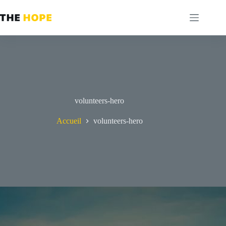
Passer
au
contenu
volunteers-hero
Accueil
volunteers-hero