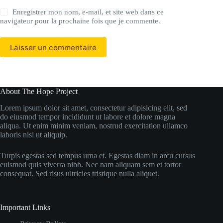
Enregistrer mon nom, e-mail, et site web dans ce
navigateur pour la prochaine fois que je commente.
Laisser un commentaire
About The Hope Project
Lorem ipsum dolor sit amet, consectetur adipisicing elit, sed
do eiusmod tempor incididunt ut labore et dolore magna
aliqua. Ut enim minim veniam, nostrud exercitation ullamco
laboris nisi ut aliquip.
Turpis egestas sed tempus urna et. Egestas diam in arcu cursus
euismod quis viverra nibh. Nec nam aliquam sem et tortor
consequat. Sed risus ultricies tristique nulla aliquet.
Important Links