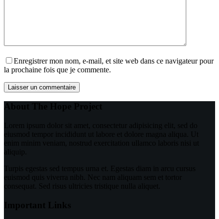
Enregistrer mon nom, e-mail, et site web dans ce navigateur pour
la prochaine fois que je commente.
Laisser un commentaire
About The Hope Project
Lorem ipsum dolor sit amet, consectetur adipisicing elit, sed do
eiusmod tempor incididunt ut labore et dolore magna aliqua. Ut
enim minim veniam, nostrud exercitation ullamco laboris nisi ut
aliquip.
Turpis egestas sed tempus urna et. Egestas diam in arcu cursus
euismod quis viverra nibh. Nec nam aliquam sem et tortor
consequat. Sed risus ultricies tristique nulla aliquet.
Important Links