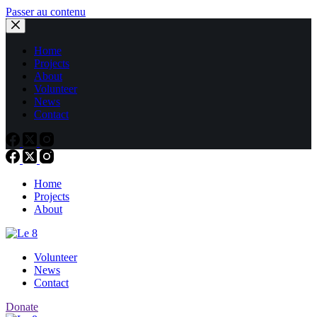
Passer au contenu
Home
Projects
About
Volunteer
News
Contact
Home
Projects
About
Volunteer
News
Contact
Donate