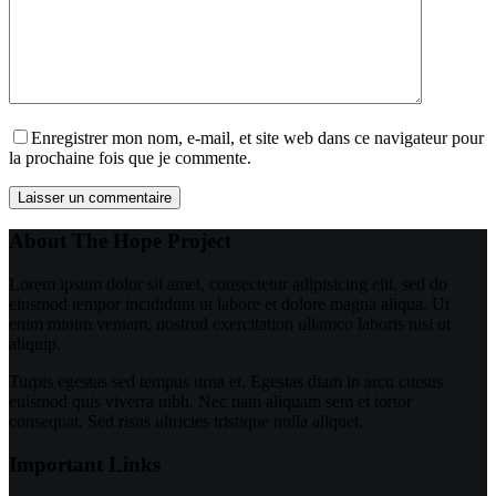
Enregistrer mon nom, e-mail, et site web dans ce navigateur pour
la prochaine fois que je commente.
Laisser un commentaire
About The Hope Project
Lorem ipsum dolor sit amet, consectetur adipisicing elit, sed do
eiusmod tempor incididunt ut labore et dolore magna aliqua. Ut
enim minim veniam, nostrud exercitation ullamco laboris nisi ut
aliquip.
Turpis egestas sed tempus urna et. Egestas diam in arcu cursus
euismod quis viverra nibh. Nec nam aliquam sem et tortor
consequat. Sed risus ultricies tristique nulla aliquet.
Important Links