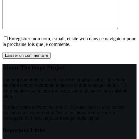
Enregistrer mon nom, e-mail, et site web dans ce navigateur pour
la prochaine fois que je commente.
Laisser un commentaire
About The Hope Project
Lorem ipsum dolor sit amet, consectetur adipisicing elit, sed do
eiusmod tempor incididunt ut labore et dolore magna aliqua. Ut
enim minim veniam, nostrud exercitation ullamco laboris nisi ut
aliquip.
Turpis egestas sed tempus urna et. Egestas diam in arcu cursus
euismod quis viverra nibh. Nec nam aliquam sem et tortor
consequat. Sed risus ultricies tristique nulla aliquet.
Important Links