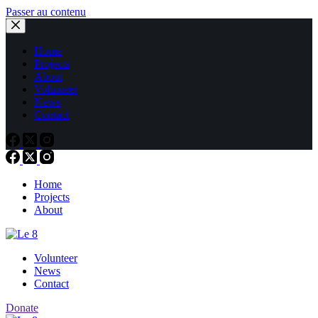
Passer au contenu
Home
Projects
About
Volunteer
News
Contact
Home
Projects
About
Volunteer
News
Contact
Donate