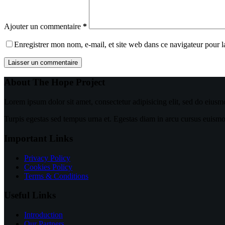
Ajouter un commentaire
*
Enregistrer mon nom, e-mail, et site web dans ce navigateur pour 
Laisser un commentaire
About The Hope Project
Lorem ipsum dolor sit amet, consectetur adipisicing elit, sed do eiusm
Turpis egestas sed tempus urna et. Egestas diam in arcu cursus euismod 
Important Links
Privacy Policy
Cookies Policy
Terms & Conditions
Useful Links
Introduction
Our Partners