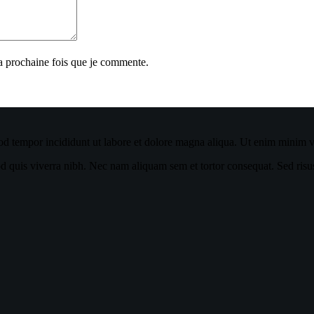
la prochaine fois que je commente.
od tempor incididunt ut labore et dolore magna aliqua. Ut enim minim ve
quis viverra nibh. Nec nam aliquam sem et tortor consequat. Sed risus ul