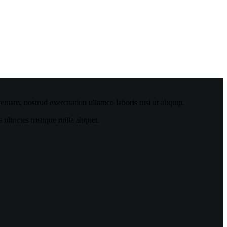
niam, nostrud exercitation ullamco laboris nisi ut aliquip.
tricies tristique nulla aliquet.