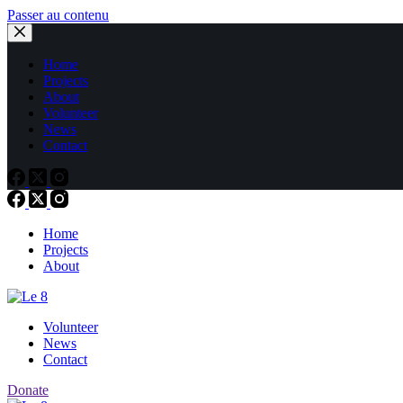
Passer au contenu
Home
Projects
About
Volunteer
News
Contact
Home
Projects
About
Volunteer
News
Contact
Donate