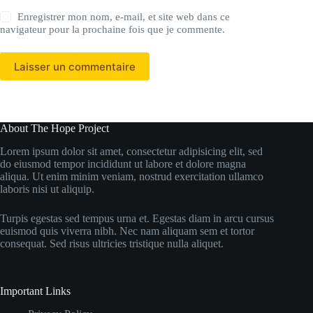
Enregistrer mon nom, e-mail, et site web dans ce
navigateur pour la prochaine fois que je commente.
Laisser un commentaire
About The Hope Project
Lorem ipsum dolor sit amet, consectetur adipisicing elit, sed
do eiusmod tempor incididunt ut labore et dolore magna
aliqua. Ut enim minim veniam, nostrud exercitation ullamco
laboris nisi ut aliquip.
Turpis egestas sed tempus urna et. Egestas diam in arcu cursus
euismod quis viverra nibh. Nec nam aliquam sem et tortor
consequat. Sed risus ultricies tristique nulla aliquet.
Important Links