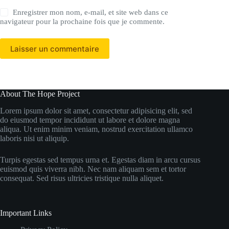
Enregistrer mon nom, e-mail, et site web dans ce
navigateur pour la prochaine fois que je commente.
Laisser un commentaire
About The Hope Project
Lorem ipsum dolor sit amet, consectetur adipisicing elit, sed
do eiusmod tempor incididunt ut labore et dolore magna
aliqua. Ut enim minim veniam, nostrud exercitation ullamco
laboris nisi ut aliquip.
Turpis egestas sed tempus urna et. Egestas diam in arcu cursus
euismod quis viverra nibh. Nec nam aliquam sem et tortor
consequat. Sed risus ultricies tristique nulla aliquet.
Important Links