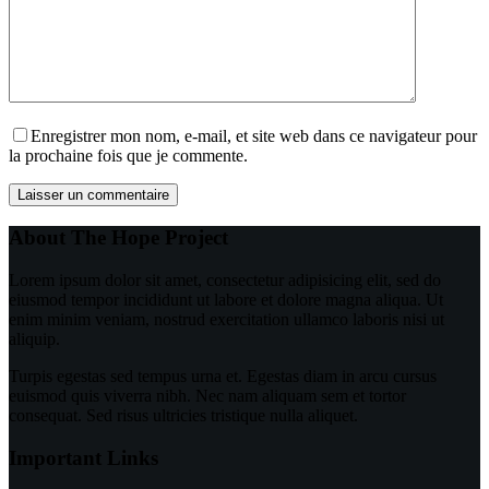
Enregistrer mon nom, e-mail, et site web dans ce navigateur pour
la prochaine fois que je commente.
Laisser un commentaire
About The Hope Project
Lorem ipsum dolor sit amet, consectetur adipisicing elit, sed do
eiusmod tempor incididunt ut labore et dolore magna aliqua. Ut
enim minim veniam, nostrud exercitation ullamco laboris nisi ut
aliquip.
Turpis egestas sed tempus urna et. Egestas diam in arcu cursus
euismod quis viverra nibh. Nec nam aliquam sem et tortor
consequat. Sed risus ultricies tristique nulla aliquet.
Important Links