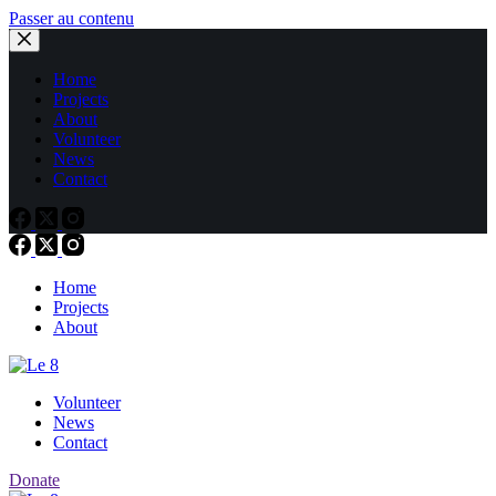
Passer au contenu
Home
Projects
About
Volunteer
News
Contact
Home
Projects
About
Volunteer
News
Contact
Donate