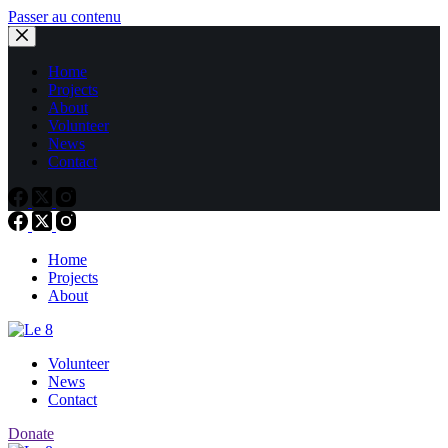
Passer au contenu
Home
Projects
About
Volunteer
News
Contact
Home
Projects
About
Volunteer
News
Contact
Donate