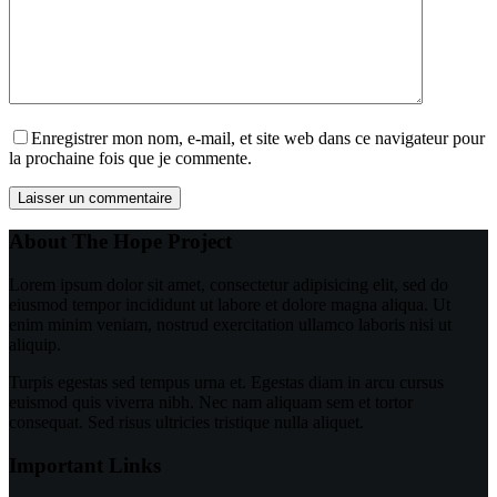
Enregistrer mon nom, e-mail, et site web dans ce navigateur pour
la prochaine fois que je commente.
Laisser un commentaire
About The Hope Project
Lorem ipsum dolor sit amet, consectetur adipisicing elit, sed do
eiusmod tempor incididunt ut labore et dolore magna aliqua. Ut
enim minim veniam, nostrud exercitation ullamco laboris nisi ut
aliquip.
Turpis egestas sed tempus urna et. Egestas diam in arcu cursus
euismod quis viverra nibh. Nec nam aliquam sem et tortor
consequat. Sed risus ultricies tristique nulla aliquet.
Important Links