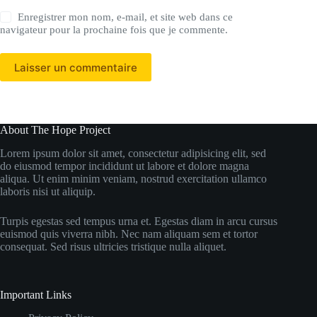
Enregistrer mon nom, e-mail, et site web dans ce
navigateur pour la prochaine fois que je commente.
Laisser un commentaire
About The Hope Project
Lorem ipsum dolor sit amet, consectetur adipisicing elit, sed
do eiusmod tempor incididunt ut labore et dolore magna
aliqua. Ut enim minim veniam, nostrud exercitation ullamco
laboris nisi ut aliquip.
Turpis egestas sed tempus urna et. Egestas diam in arcu cursus
euismod quis viverra nibh. Nec nam aliquam sem et tortor
consequat. Sed risus ultricies tristique nulla aliquet.
Important Links