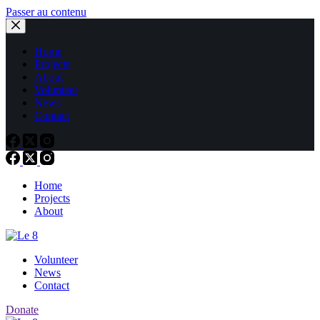
Passer au contenu
Home
Projects
About
Volunteer
News
Contact
Home
Projects
About
Volunteer
News
Contact
Donate