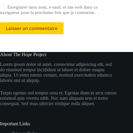
Enregistrer mon nom, e-mail, et site web dans ce
navigateur pour la prochaine fois que je commente.
Laisser un commentaire
About The Hope Project
Lorem ipsum dolor sit amet, consectetur adipisicing elit, sed
do eiusmod tempor incididunt ut labore et dolore magna
aliqua. Ut enim minim veniam, nostrud exercitation ullamco
laboris nisi ut aliquip.
Turpis egestas sed tempus urna et. Egestas diam in arcu cursus
euismod quis viverra nibh. Nec nam aliquam sem et tortor
consequat. Sed risus ultricies tristique nulla aliquet.
Important Links