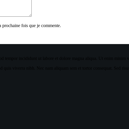
la prochaine fois que je commente.
od tempor incididunt ut labore et dolore magna aliqua. Ut enim minim ve
quis viverra nibh. Nec nam aliquam sem et tortor consequat. Sed risus ul