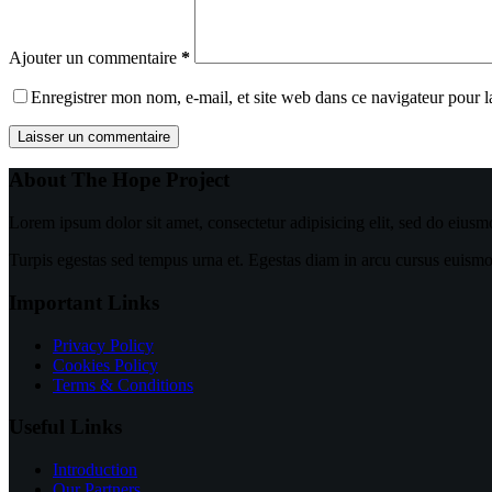
Ajouter un commentaire
*
Enregistrer mon nom, e-mail, et site web dans ce navigateur pour 
Laisser un commentaire
About The Hope Project
Lorem ipsum dolor sit amet, consectetur adipisicing elit, sed do eiusm
Turpis egestas sed tempus urna et. Egestas diam in arcu cursus euismod 
Important Links
Privacy Policy
Cookies Policy
Terms & Conditions
Useful Links
Introduction
Our Partners