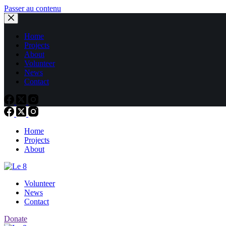
Passer au contenu
Home
Projects
About
Volunteer
News
Contact
Home
Projects
About
Volunteer
News
Contact
Donate