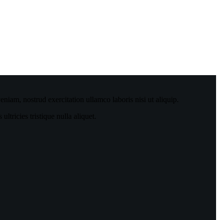
niam, nostrud exercitation ullamco laboris nisi ut aliquip.
tricies tristique nulla aliquet.