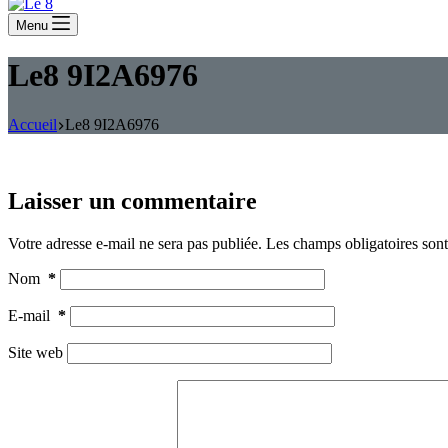
Menu
Le8 9I2A6976
Accueil
Le8 9I2A6976
Laisser un commentaire
Votre adresse e-mail ne sera pas publiée.
Les champs obligatoires son
Nom
*
E-mail
*
Site web