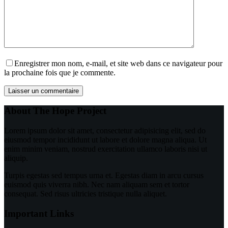
Enregistrer mon nom, e-mail, et site web dans ce navigateur pour
la prochaine fois que je commente.
Laisser un commentaire
About The Hope Project
Lorem ipsum dolor sit amet, consectetur adipisicing elit, sed do
eiusmod tempor incididunt ut labore et dolore magna aliqua. Ut
enim minim veniam, nostrud exercitation ullamco laboris nisi ut
aliquip.
Turpis egestas sed tempus urna et. Egestas diam in arcu cursus
euismod quis viverra nibh. Nec nam aliquam sem et tortor
consequat. Sed risus ultricies tristique nulla aliquet.
Important Links