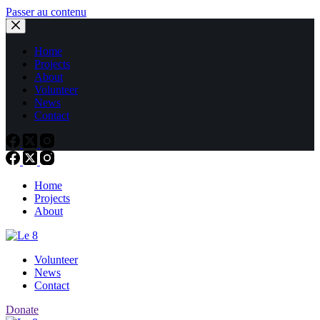
Passer au contenu
Home
Projects
About
Volunteer
News
Contact
Home
Projects
About
Volunteer
News
Contact
Donate