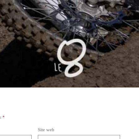
ec
*
Site web