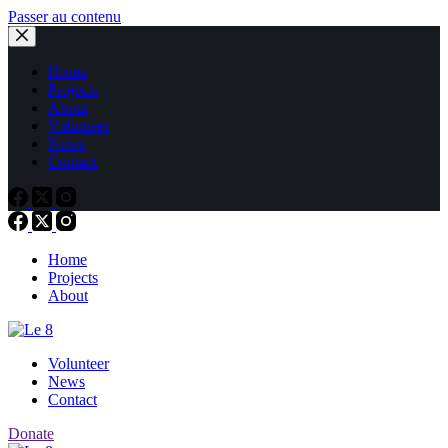
Passer au contenu
Home
Projects
About
Volunteer
News
Contact
Home
Projects
About
Volunteer
News
Contact
Donate