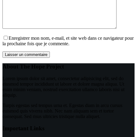
Enregistrer mon nom, e-mail, et site web dans ce navigateur pour
la prochaine fois que je commente.
Laisser un commentaire
About The Hope Project
Lorem ipsum dolor sit amet, consectetur adipisicing elit, sed do
eiusmod tempor incididunt ut labore et dolore magna aliqua. Ut
enim minim veniam, nostrud exercitation ullamco laboris nisi ut
aliquip.
Turpis egestas sed tempus urna et. Egestas diam in arcu cursus
euismod quis viverra nibh. Nec nam aliquam sem et tortor
consequat. Sed risus ultricies tristique nulla aliquet.
Important Links