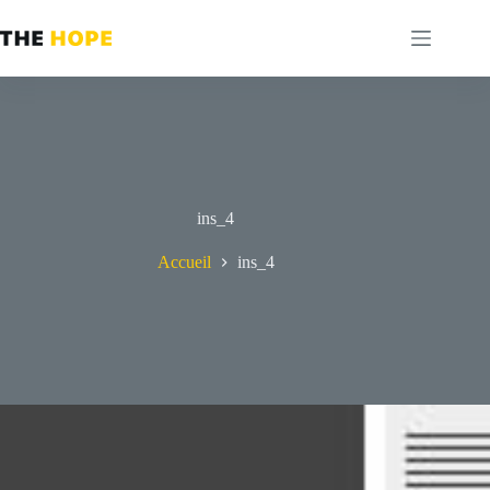
Passer
au
contenu
ins_4
Accueil
ins_4