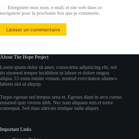
Enregistrer mon nom, e-mail, et site web dans ce
navigateur pour la prochaine fois que je commente.
Laisser un commentaire
About The Hope Project
Lorem ipsum dolor sit amet, consectetur adipisicing elit, sed
do eiusmod tempor incididunt ut labore et dolore magna
aliqua. Ut enim minim veniam, nostrud exercitation ullamco
laboris nisi ut aliquip.
Turpis egestas sed tempus urna et. Egestas diam in arcu cursus
euismod quis viverra nibh. Nec nam aliquam sem et tortor
consequat. Sed risus ultricies tristique nulla aliquet.
Important Links