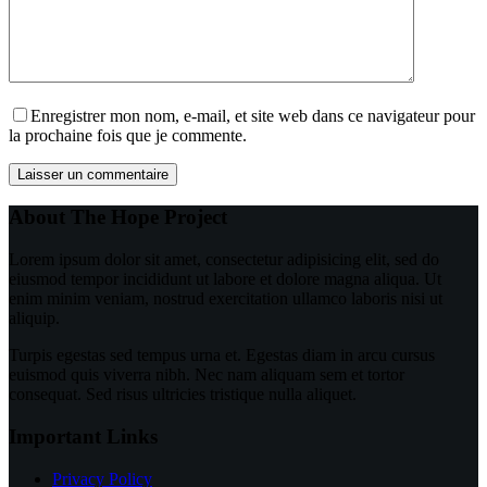
Enregistrer mon nom, e-mail, et site web dans ce navigateur pour
la prochaine fois que je commente.
Laisser un commentaire
About The Hope Project
Lorem ipsum dolor sit amet, consectetur adipisicing elit, sed do
eiusmod tempor incididunt ut labore et dolore magna aliqua. Ut
enim minim veniam, nostrud exercitation ullamco laboris nisi ut
aliquip.
Turpis egestas sed tempus urna et. Egestas diam in arcu cursus
euismod quis viverra nibh. Nec nam aliquam sem et tortor
consequat. Sed risus ultricies tristique nulla aliquet.
Important Links
Privacy Policy