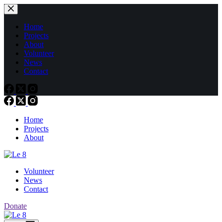
Passer
au
contenu
Home
Projects
About
Volunteer
News
Contact
Home
Projects
About
Volunteer
News
Contact
Donate