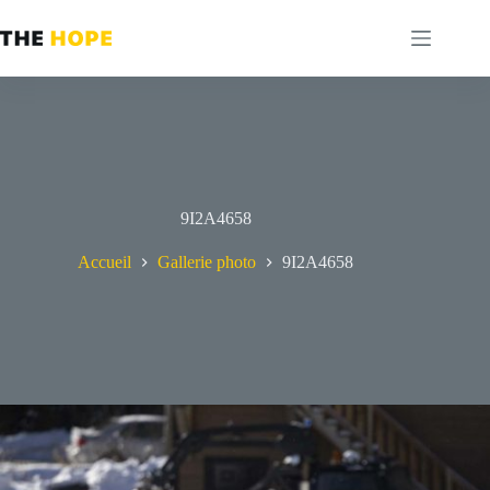
Passer
au
contenu
9I2A4658
Accueil
Gallerie photo
9I2A4658