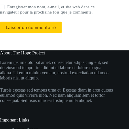
Enregistrer mon nom, e-mail, et site web dans ce
navigateur pour la prochaine fois que je commente.
Laisser un commentaire
About The Hope Project
Lorem ipsum dolor sit amet, consectetur adipisicing elit, sed
do eiusmod tempor incididunt ut labore et dolore magna
aliqua. Ut enim minim veniam, nostrud exercitation ullamco
laboris nisi ut aliquip.
Turpis egestas sed tempus urna et. Egestas diam in arcu cursus
euismod quis viverra nibh. Nec nam aliquam sem et tortor
consequat. Sed risus ultricies tristique nulla aliquet.
Important Links