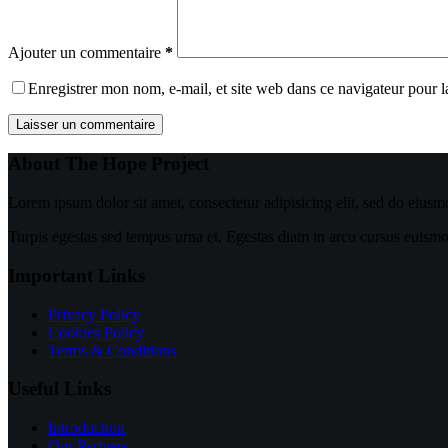
Ajouter un commentaire
*
Enregistrer mon nom, e-mail, et site web dans ce navigateur pour 
Laisser un commentaire
About The Hope Project
Lorem ipsum dolor sit amet, consectetur adipisicing elit, sed do eiusm
Turpis egestas sed tempus urna et. Egestas diam in arcu cursus euismod 
Important Links
Privacy Policy
Cookies Policy
Terms & Conditions
Useful Links
Introduction
Our Partners