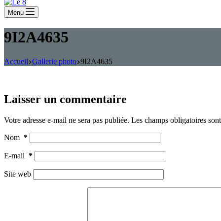
Menu
9I2A4635
Accueil
Gallerie photo
9I2A4635
Laisser un commentaire
Votre adresse e-mail ne sera pas publiée.
Les champs obligatoires son
Nom
*
E-mail
*
Site web