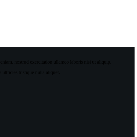
niam, nostrud exercitation ullamco laboris nisi ut aliquip.
tricies tristique nulla aliquet.