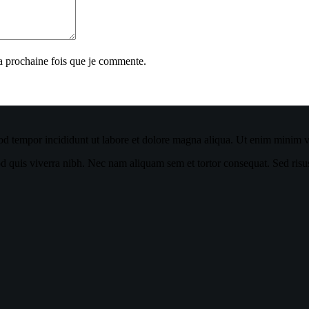
la prochaine fois que je commente.
od tempor incididunt ut labore et dolore magna aliqua. Ut enim minim ve
quis viverra nibh. Nec nam aliquam sem et tortor consequat. Sed risus ul