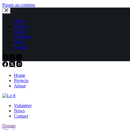
Passer au contenu
Home
Projects
About
Volunteer
News
Contact
Home
Projects
About
Volunteer
News
Contact
Donate