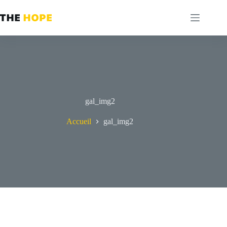
Passer
au
contenu
gal_img2
Accueil
gal_img2