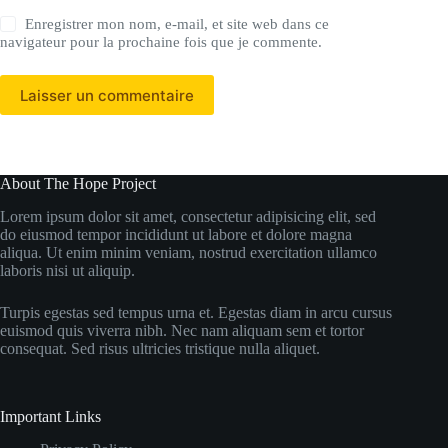
Enregistrer mon nom, e-mail, et site web dans ce
navigateur pour la prochaine fois que je commente.
Laisser un commentaire
About The Hope Project
Lorem ipsum dolor sit amet, consectetur adipisicing elit, sed
do eiusmod tempor incididunt ut labore et dolore magna
aliqua. Ut enim minim veniam, nostrud exercitation ullamco
laboris nisi ut aliquip.
Turpis egestas sed tempus urna et. Egestas diam in arcu cursus
euismod quis viverra nibh. Nec nam aliquam sem et tortor
consequat. Sed risus ultricies tristique nulla aliquet.
Important Links