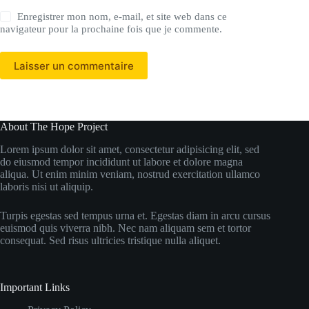
Enregistrer mon nom, e-mail, et site web dans ce
navigateur pour la prochaine fois que je commente.
Laisser un commentaire
About The Hope Project
Lorem ipsum dolor sit amet, consectetur adipisicing elit, sed
do eiusmod tempor incididunt ut labore et dolore magna
aliqua. Ut enim minim veniam, nostrud exercitation ullamco
laboris nisi ut aliquip.
Turpis egestas sed tempus urna et. Egestas diam in arcu cursus
euismod quis viverra nibh. Nec nam aliquam sem et tortor
consequat. Sed risus ultricies tristique nulla aliquet.
Important Links