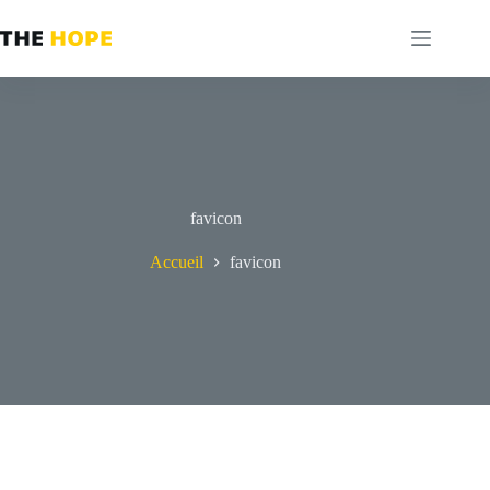
Passer
au
contenu
favicon
Accueil
favicon