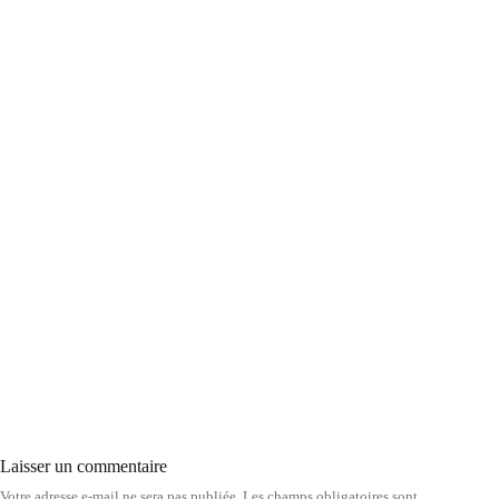
Laisser un commentaire
Votre adresse e-mail ne sera pas publiée.
Les champs obligatoires sont