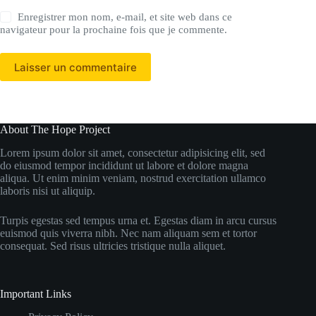
Enregistrer mon nom, e-mail, et site web dans ce
navigateur pour la prochaine fois que je commente.
Laisser un commentaire
About The Hope Project
Lorem ipsum dolor sit amet, consectetur adipisicing elit, sed
do eiusmod tempor incididunt ut labore et dolore magna
aliqua. Ut enim minim veniam, nostrud exercitation ullamco
laboris nisi ut aliquip.
Turpis egestas sed tempus urna et. Egestas diam in arcu cursus
euismod quis viverra nibh. Nec nam aliquam sem et tortor
consequat. Sed risus ultricies tristique nulla aliquet.
Important Links