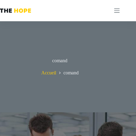
Passer
au
contenu
comand
Accueil
comand