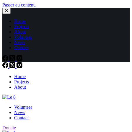
Passer au contenu
Home
Projects
About
Volunteer
News
Contact
Home
Projects
About
Volunteer
News
Contact
Donate