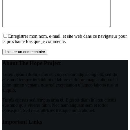
Enregistrer mon nom, e-mail, et site web dans ce navigateur pour
la prochaine fois que je commente.
Laisser un commentaire
About The Hope Project
Lorem ipsum dolor sit amet, consectetur adipisicing elit, sed do
eiusmod tempor incididunt ut labore et dolore magna aliqua. Ut
enim minim veniam, nostrud exercitation ullamco laboris nisi ut
aliquip.
Turpis egestas sed tempus urna et. Egestas diam in arcu cursus
euismod quis viverra nibh. Nec nam aliquam sem et tortor
consequat. Sed risus ultricies tristique nulla aliquet.
Important Links