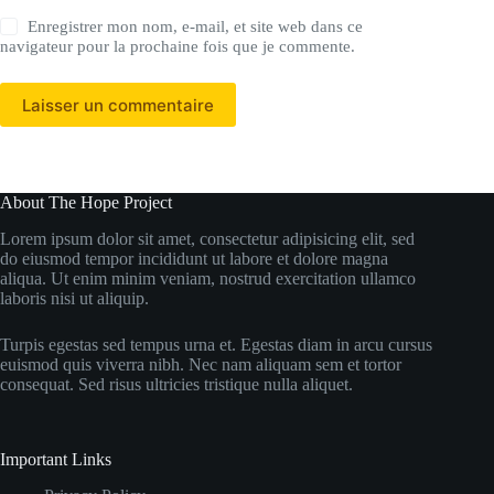
Enregistrer mon nom, e-mail, et site web dans ce
navigateur pour la prochaine fois que je commente.
Laisser un commentaire
About The Hope Project
Lorem ipsum dolor sit amet, consectetur adipisicing elit, sed
do eiusmod tempor incididunt ut labore et dolore magna
aliqua. Ut enim minim veniam, nostrud exercitation ullamco
laboris nisi ut aliquip.
Turpis egestas sed tempus urna et. Egestas diam in arcu cursus
euismod quis viverra nibh. Nec nam aliquam sem et tortor
consequat. Sed risus ultricies tristique nulla aliquet.
Important Links