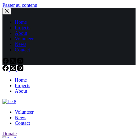
Passer au contenu
Home
Projects
About
Volunteer
News
Contact
Home
Projects
About
Volunteer
News
Contact
Donate