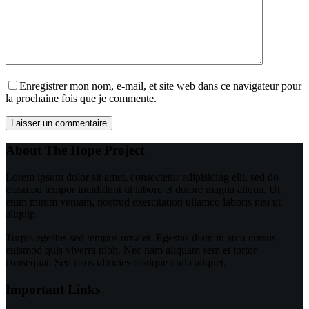
Enregistrer mon nom, e-mail, et site web dans ce navigateur pour
la prochaine fois que je commente.
Laisser un commentaire
About The Hope Project
Lorem ipsum dolor sit amet, consectetur adipisicing elit, sed do
eiusmod tempor incididunt ut labore et dolore magna aliqua. Ut
enim minim veniam, nostrud exercitation ullamco laboris nisi ut
aliquip.
Turpis egestas sed tempus urna et. Egestas diam in arcu cursus
euismod quis viverra nibh. Nec nam aliquam sem et tortor
consequat. Sed risus ultricies tristique nulla aliquet.
Important Links