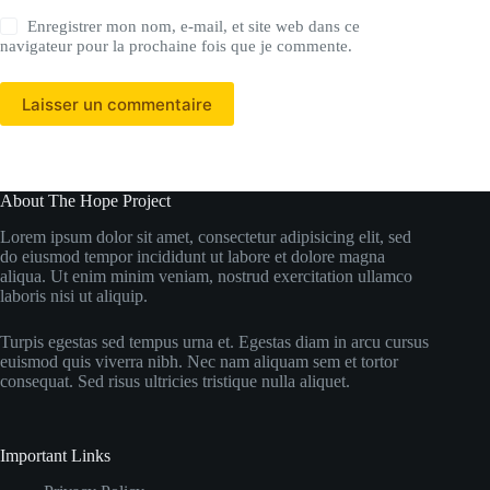
Enregistrer mon nom, e-mail, et site web dans ce
navigateur pour la prochaine fois que je commente.
Laisser un commentaire
About The Hope Project
Lorem ipsum dolor sit amet, consectetur adipisicing elit, sed
do eiusmod tempor incididunt ut labore et dolore magna
aliqua. Ut enim minim veniam, nostrud exercitation ullamco
laboris nisi ut aliquip.
Turpis egestas sed tempus urna et. Egestas diam in arcu cursus
euismod quis viverra nibh. Nec nam aliquam sem et tortor
consequat. Sed risus ultricies tristique nulla aliquet.
Important Links