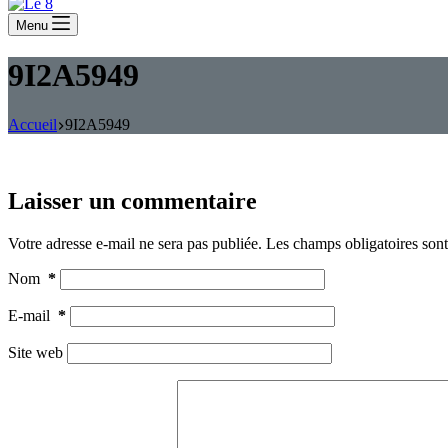
Menu
9I2A5949
Accueil
9I2A5949
Laisser un commentaire
Votre adresse e-mail ne sera pas publiée.
Les champs obligatoires son
Nom
*
E-mail
*
Site web