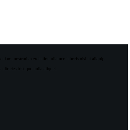
niam, nostrud exercitation ullamco laboris nisi ut aliquip.
tricies tristique nulla aliquet.