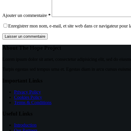
Ajouter un commentaire
*
Enregistrer mon nom, e-mail, et site web dans ce navigateur pour 
Laisser un commentaire
About The Hope Project
Lorem ipsum dolor sit amet, consectetur adipisicing elit, sed do eiusm
Turpis egestas sed tempus urna et. Egestas diam in arcu cursus euismod 
Important Links
Privacy Policy
Cookies Policy
Terms & Conditions
Useful Links
Introduction
Our Partners