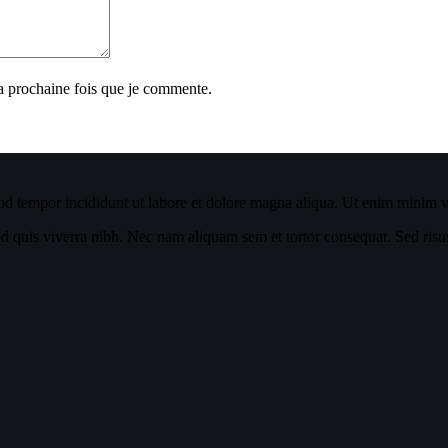
la prochaine fois que je commente.
od tempor incididunt ut labore et dolore magna aliqua. Ut enim minim ve
quis viverra nibh. Nec nam aliquam sem et tortor consequat. Sed risus ul