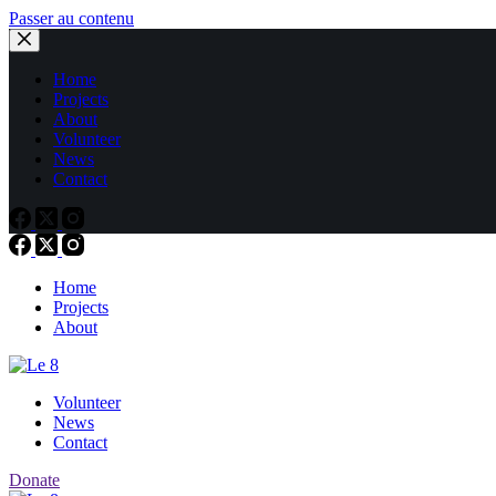
Passer au contenu
Home
Projects
About
Volunteer
News
Contact
Home
Projects
About
Volunteer
News
Contact
Donate