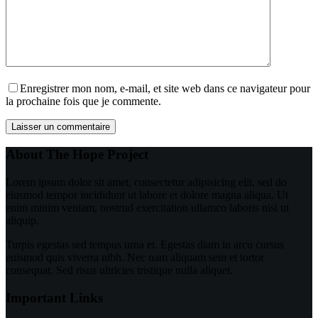
Enregistrer mon nom, e-mail, et site web dans ce navigateur pour
la prochaine fois que je commente.
Laisser un commentaire
About The Hope Project
Lorem ipsum dolor sit amet, consectetur adipisicing elit, sed do
eiusmod tempor incididunt ut labore et dolore magna aliqua. Ut
enim minim veniam, nostrud exercitation ullamco laboris nisi ut
aliquip.
Turpis egestas sed tempus urna et. Egestas diam in arcu cursus
euismod quis viverra nibh. Nec nam aliquam sem et tortor
consequat. Sed risus ultricies tristique nulla aliquet.
Important Links