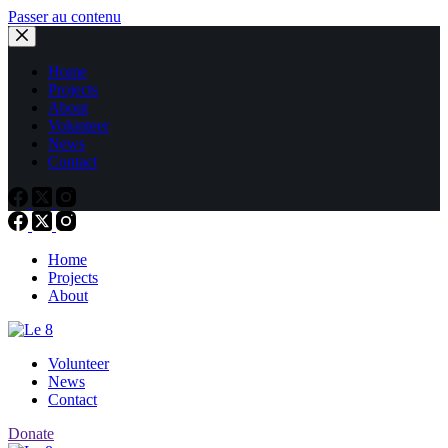
Passer au contenu
Home
Projects
About
Volunteer
News
Contact
Home
Projects
About
Volunteer
News
Contact
Donate