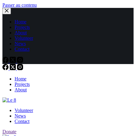
Passer au contenu
Home
Projects
About
Volunteer
News
Contact
Home
Projects
About
Volunteer
News
Contact
Donate