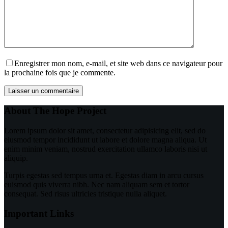
Enregistrer mon nom, e-mail, et site web dans ce navigateur pour
la prochaine fois que je commente.
Laisser un commentaire
About The Hope Project
Lorem ipsum dolor sit amet, consectetur adipisicing elit, sed do
eiusmod tempor incididunt ut labore et dolore magna aliqua. Ut
enim minim veniam, nostrud exercitation ullamco laboris nisi ut
aliquip.
Turpis egestas sed tempus urna et. Egestas diam in arcu cursus
euismod quis viverra nibh. Nec nam aliquam sem et tortor
consequat. Sed risus ultricies tristique nulla aliquet.
Important Links