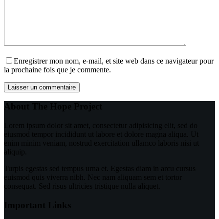
Enregistrer mon nom, e-mail, et site web dans ce navigateur pour
la prochaine fois que je commente.
Laisser un commentaire
About The Hope Project
Lorem ipsum dolor sit amet, consectetur adipisicing elit, sed do
eiusmod tempor incididunt ut labore et dolore magna aliqua. Ut
enim minim veniam, nostrud exercitation ullamco laboris nisi ut
aliquip.
Turpis egestas sed tempus urna et. Egestas diam in arcu cursus
euismod quis viverra nibh. Nec nam aliquam sem et tortor
consequat. Sed risus ultricies tristique nulla aliquet.
Important Links