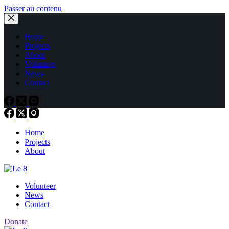
Passer au contenu
Home
Projects
About
Volunteer
News
Contact
Home
Projects
About
Volunteer
News
Contact
Donate