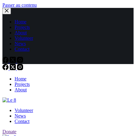
Passer au contenu
Home
Projects
About
Volunteer
News
Contact
Home
Projects
About
Volunteer
News
Contact
Donate