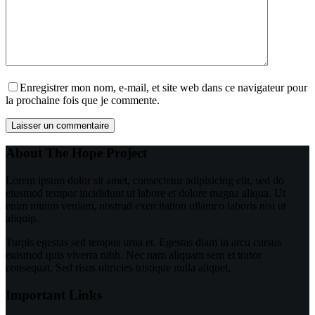
Enregistrer mon nom, e-mail, et site web dans ce navigateur pour
la prochaine fois que je commente.
Laisser un commentaire
About The Hope Project
Lorem ipsum dolor sit amet, consectetur adipisicing elit, sed do
eiusmod tempor incididunt ut labore et dolore magna aliqua. Ut
enim minim veniam, nostrud exercitation ullamco laboris nisi ut
aliquip.
Turpis egestas sed tempus urna et. Egestas diam in arcu cursus
euismod quis viverra nibh. Nec nam aliquam sem et tortor
consequat. Sed risus ultricies tristique nulla aliquet.
Important Links