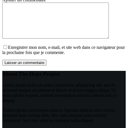
Enregistrer mon nom, e-mail, et site web dans ce navigateur pour
la prochaine fois que je commente.
Laisser un commentaire
About The Hope Project
Lorem ipsum dolor sit amet, consectetur adipisicing elit, sed do
eiusmod tempor incididunt ut labore et dolore magna aliqua. Ut
enim minim veniam, nostrud exercitation ullamco laboris nisi ut
aliquip.
Turpis egestas sed tempus urna et. Egestas diam in arcu cursus
euismod quis viverra nibh. Nec nam aliquam sem et tortor
consequat. Sed risus ultricies tristique nulla aliquet.