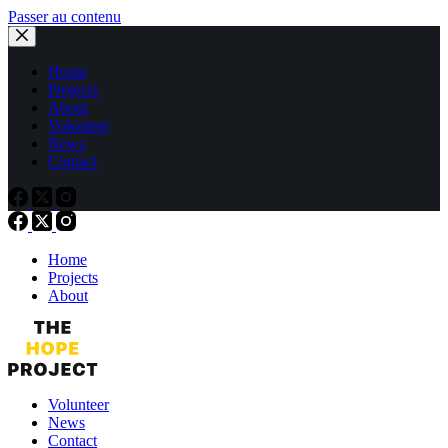
Passer au contenu
Home
Projects
About
Volunteer
News
Contact
Home
Projects
About
Volunteer
News
Contact