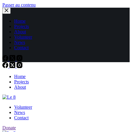
Passer au contenu
Home
Projects
About
Volunteer
News
Contact
Home
Projects
About
Volunteer
News
Contact
Donate