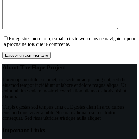
Enregistrer mon nom, e-mail, et site web dans ce navigateur pour
la prochaine fois que je commente.
Laisser un commentaire
About The Hope Project
Lorem ipsum dolor sit amet, consectetur adipisicing elit, sed do
eiusmod tempor incididunt ut labore et dolore magna aliqua. Ut
enim minim veniam, nostrud exercitation ullamco laboris nisi ut
aliquip.
Turpis egestas sed tempus urna et. Egestas diam in arcu cursus
euismod quis viverra nibh. Nec nam aliquam sem et tortor
consequat. Sed risus ultricies tristique nulla aliquet.
Important Links