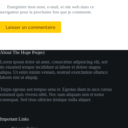
Enregistrer mon nom, e-mail, et site web dans ce
navigateur pour la prochaine fois que je commente.
Laisser un commentaire
About The Hope Project
Lorem ipsum dolor sit amet, consectetur adipisicing elit, sed
do eiusmod tempor incididunt ut labore et dolore magna
aliqua. Ut enim minim veniam, nostrud exercitation ullamco
laboris nisi ut aliquip.
Turpis egestas sed tempus urna et. Egestas diam in arcu cursus
euismod quis viverra nibh. Nec nam aliquam sem et tortor
consequat. Sed risus ultricies tristique nulla aliquet.
Important Links