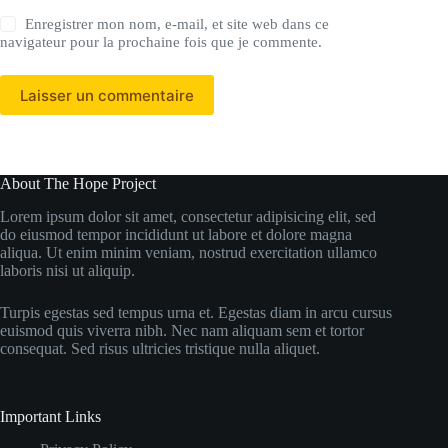
Enregistrer mon nom, e-mail, et site web dans ce
navigateur pour la prochaine fois que je commente.
Laisser un commentaire
About The Hope Project
Lorem ipsum dolor sit amet, consectetur adipisicing elit, sed
do eiusmod tempor incididunt ut labore et dolore magna
aliqua. Ut enim minim veniam, nostrud exercitation ullamco
laboris nisi ut aliquip.
Turpis egestas sed tempus urna et. Egestas diam in arcu cursus
euismod quis viverra nibh. Nec nam aliquam sem et tortor
consequat. Sed risus ultricies tristique nulla aliquet.
Important Links