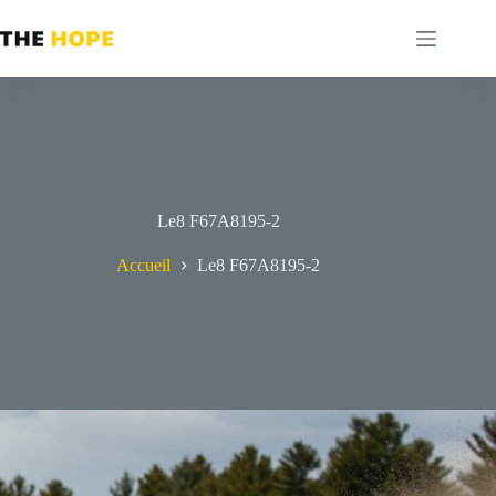
Passer
au
contenu
Le8 F67A8195-2
Accueil
Le8 F67A8195-2