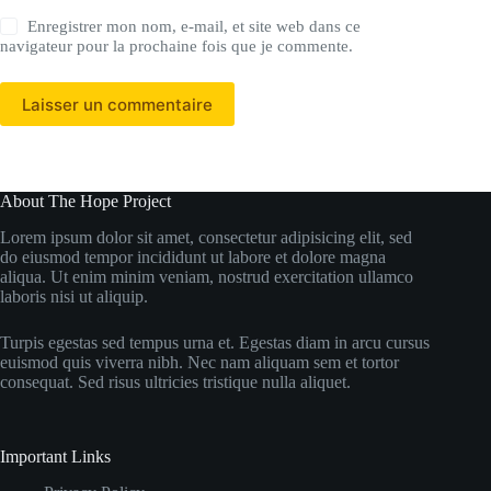
Enregistrer mon nom, e-mail, et site web dans ce
navigateur pour la prochaine fois que je commente.
Laisser un commentaire
About The Hope Project
Lorem ipsum dolor sit amet, consectetur adipisicing elit, sed
do eiusmod tempor incididunt ut labore et dolore magna
aliqua. Ut enim minim veniam, nostrud exercitation ullamco
laboris nisi ut aliquip.
Turpis egestas sed tempus urna et. Egestas diam in arcu cursus
euismod quis viverra nibh. Nec nam aliquam sem et tortor
consequat. Sed risus ultricies tristique nulla aliquet.
Important Links