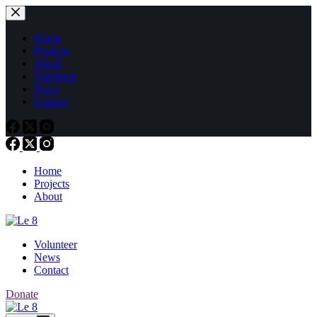
Passer
au
contenu
Home
Projects
About
Volunteer
News
Contact
Home
Projects
About
Volunteer
News
Contact
Donate