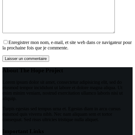
Enregistrer mon nom, e-mail, et site web dans ce navigateur pour
la prochaine fois que je commente.
Laisser un commentaire
About The Hope Project
Lorem ipsum dolor sit amet, consectetur adipisicing elit, sed do
eiusmod tempor incididunt ut labore et dolore magna aliqua. Ut
enim minim veniam, nostrud exercitation ullamco laboris nisi ut
aliquip.
Turpis egestas sed tempus urna et. Egestas diam in arcu cursus
euismod quis viverra nibh. Nec nam aliquam sem et tortor
consequat. Sed risus ultricies tristique nulla aliquet.
Important Links