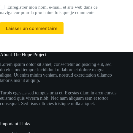
Enregistrer mon nom, e-mail, et site web dans ce
navigateur pour la prochaine fois que je commente.
Laisser un commentaire
About The Hope Project
Lorem ipsum dolor sit amet, consectetur adipisicing elit, sed
do eiusmod tempor incididunt ut labore et dolore magna
aliqua. Ut enim minim veniam, nostrud exercitation ullamco
laboris nisi ut aliquip.
Turpis egestas sed tempus urna et. Egestas diam in arcu cursus
euismod quis viverra nibh. Nec nam aliquam sem et tortor
consequat. Sed risus ultricies tristique nulla aliquet.
Important Links