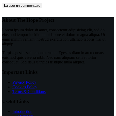
Laisser un commentaire
About The Hope Project
Lorem ipsum dolor sit amet, consectetur adipisicing elit, sed do
eiusmod tempor incididunt ut labore et dolore magna aliqua. Ut
enim minim veniam, nostrud exercitation ullamco laboris nisi ut
aliquip.
Turpis egestas sed tempus urna et. Egestas diam in arcu cursus
euismod quis viverra nibh. Nec nam aliquam sem et tortor
consequat. Sed risus ultricies tristique nulla aliquet.
Important Links
Privacy Policy
Cookies Policy
Terms & Conditions
Useful Links
Introduction