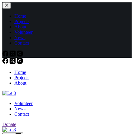
Passer
au
contenu
Home
Projects
About
Volunteer
News
Contact
Home
Projects
About
Volunteer
News
Contact
Donate