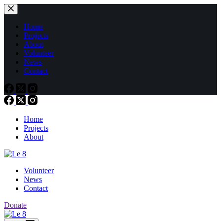
Passer
au
contenu
Home
Projects
About
Volunteer
News
Contact
Home
Projects
About
Volunteer
News
Contact
Donate