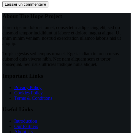
Laisser un commentaire
About The Hope Project
Lorem ipsum dolor sit amet, consectetur adipisicing elit, sed do
eiusmod tempor incididunt ut labore et dolore magna aliqua. Ut
enim minim veniam, nostrud exercitation ullamco laboris nisi ut
aliquip.
Turpis egestas sed tempus urna et. Egestas diam in arcu cursus
euismod quis viverra nibh. Nec nam aliquam sem et tortor
consequat. Sed risus ultricies tristique nulla aliquet.
Important Links
Privacy Policy
Cookies Policy
Terms & Conditions
Useful Links
Introduction
Our Partners
About Us