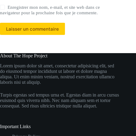
Enregistrer mon nom, e-mail, et site web dans ce
navigateur pour la prochaine fois que je commente.
Laisser un commentaire
About The Hope Project
Lorem ipsum dolor sit amet, consectetur adipisicing elit, sed
do eiusmod tempor incididunt ut labore et dolore magna
aliqua. Ut enim minim veniam, nostrud exercitation ullamco
laboris nisi ut aliquip.
Turpis egestas sed tempus urna et. Egestas diam in arcu cursus
euismod quis viverra nibh. Nec nam aliquam sem et tortor
consequat. Sed risus ultricies tristique nulla aliquet.
Important Links