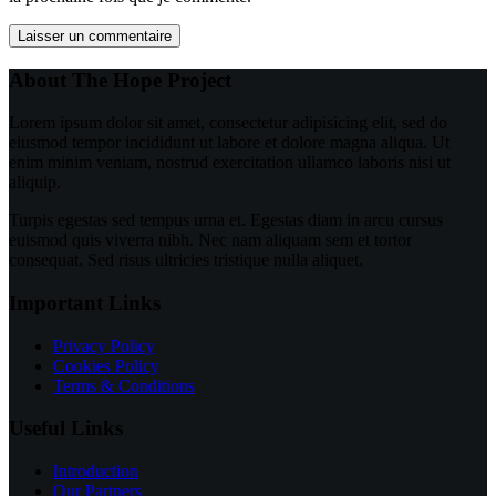
Laisser un commentaire
About The Hope Project
Lorem ipsum dolor sit amet, consectetur adipisicing elit, sed do
eiusmod tempor incididunt ut labore et dolore magna aliqua. Ut
enim minim veniam, nostrud exercitation ullamco laboris nisi ut
aliquip.
Turpis egestas sed tempus urna et. Egestas diam in arcu cursus
euismod quis viverra nibh. Nec nam aliquam sem et tortor
consequat. Sed risus ultricies tristique nulla aliquet.
Important Links
Privacy Policy
Cookies Policy
Terms & Conditions
Useful Links
Introduction
Our Partners