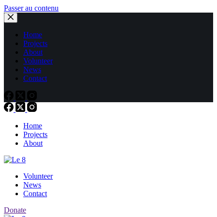
Passer au contenu
Home
Projects
About
Volunteer
News
Contact
Home
Projects
About
Volunteer
News
Contact
Donate