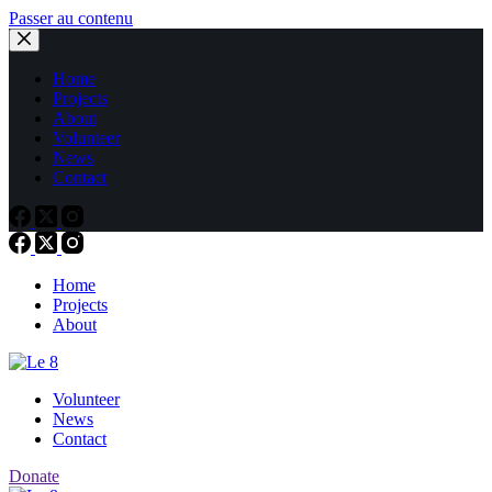
Passer au contenu
Home
Projects
About
Volunteer
News
Contact
Home
Projects
About
Volunteer
News
Contact
Donate