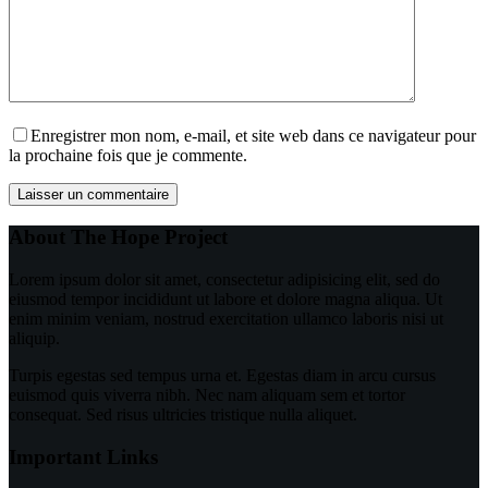
Enregistrer mon nom, e-mail, et site web dans ce navigateur pour
la prochaine fois que je commente.
Laisser un commentaire
About The Hope Project
Lorem ipsum dolor sit amet, consectetur adipisicing elit, sed do
eiusmod tempor incididunt ut labore et dolore magna aliqua. Ut
enim minim veniam, nostrud exercitation ullamco laboris nisi ut
aliquip.
Turpis egestas sed tempus urna et. Egestas diam in arcu cursus
euismod quis viverra nibh. Nec nam aliquam sem et tortor
consequat. Sed risus ultricies tristique nulla aliquet.
Important Links