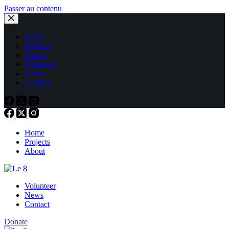
Passer au contenu
Home
Projects
About
Volunteer
News
Contact
Home
Projects
About
Volunteer
News
Contact
Donate