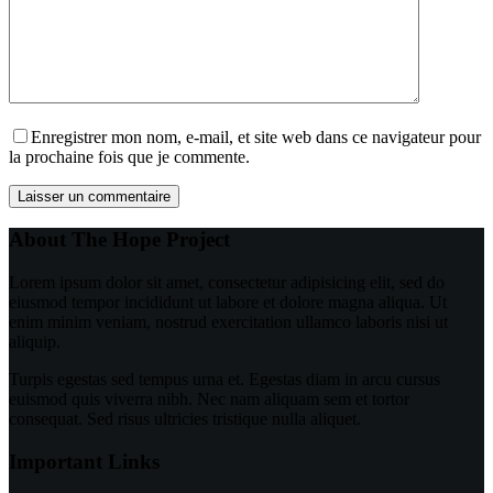
Enregistrer mon nom, e-mail, et site web dans ce navigateur pour
la prochaine fois que je commente.
Laisser un commentaire
About The Hope Project
Lorem ipsum dolor sit amet, consectetur adipisicing elit, sed do
eiusmod tempor incididunt ut labore et dolore magna aliqua. Ut
enim minim veniam, nostrud exercitation ullamco laboris nisi ut
aliquip.
Turpis egestas sed tempus urna et. Egestas diam in arcu cursus
euismod quis viverra nibh. Nec nam aliquam sem et tortor
consequat. Sed risus ultricies tristique nulla aliquet.
Important Links