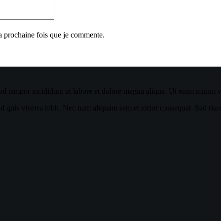
la prochaine fois que je commente.
od tempor incididunt ut labore et dolore magna aliqua. Ut enim minim ve
quis viverra nibh. Nec nam aliquam sem et tortor consequat. Sed risus ul