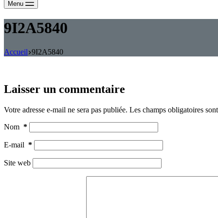
Menu
9I2A5840
Accueil
9I2A5840
Laisser un commentaire
Votre adresse e-mail ne sera pas publiée.
Les champs obligatoires son
Nom
*
E-mail
*
Site web