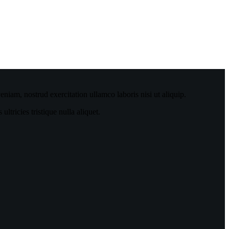
niam, nostrud exercitation ullamco laboris nisi ut aliquip.
tricies tristique nulla aliquet.