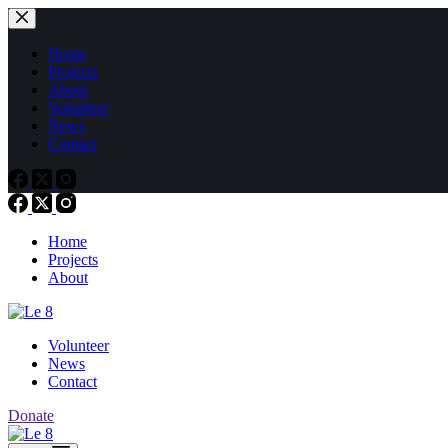
Passer
au
contenu
Home
Projects
About
Volunteer
News
Contact
Home
Projects
About
Volunteer
News
Contact
Donate