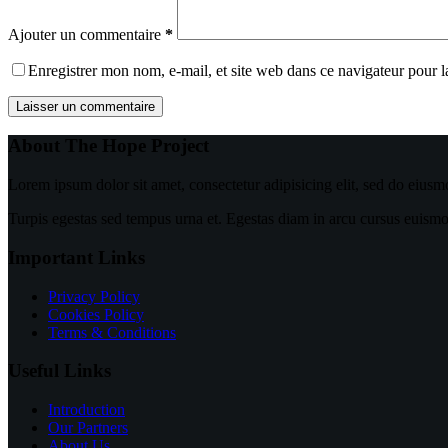
Ajouter un commentaire
*
Enregistrer mon nom, e-mail, et site web dans ce navigateur pour 
Laisser un commentaire
About The Hope Project
Lorem ipsum dolor sit amet, consectetur adipisicing elit, sed do eiusm
Turpis egestas sed tempus urna et. Egestas diam in arcu cursus euismod 
Important Links
Privacy Policy
Cookies Policy
Terms & Conditions
Useful Links
Introduction
Our Partners
About Us