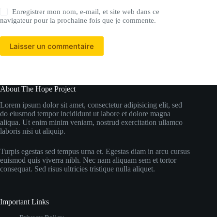
Enregistrer mon nom, e-mail, et site web dans ce
navigateur pour la prochaine fois que je commente.
Laisser un commentaire
About The Hope Project
Lorem ipsum dolor sit amet, consectetur adipisicing elit, sed
do eiusmod tempor incididunt ut labore et dolore magna
aliqua. Ut enim minim veniam, nostrud exercitation ullamco
laboris nisi ut aliquip.
Turpis egestas sed tempus urna et. Egestas diam in arcu cursus
euismod quis viverra nibh. Nec nam aliquam sem et tortor
consequat. Sed risus ultricies tristique nulla aliquet.
Important Links