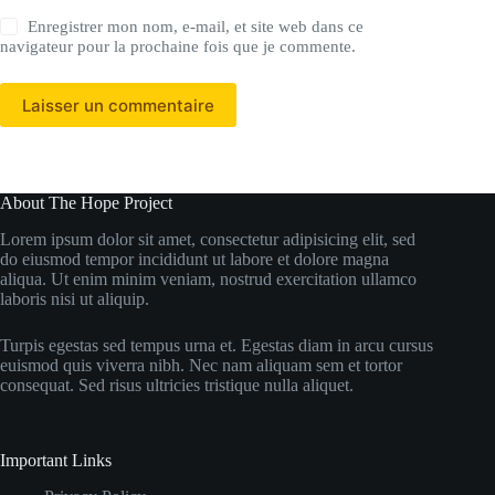
Enregistrer mon nom, e-mail, et site web dans ce
navigateur pour la prochaine fois que je commente.
Laisser un commentaire
About The Hope Project
Lorem ipsum dolor sit amet, consectetur adipisicing elit, sed
do eiusmod tempor incididunt ut labore et dolore magna
aliqua. Ut enim minim veniam, nostrud exercitation ullamco
laboris nisi ut aliquip.
Turpis egestas sed tempus urna et. Egestas diam in arcu cursus
euismod quis viverra nibh. Nec nam aliquam sem et tortor
consequat. Sed risus ultricies tristique nulla aliquet.
Important Links