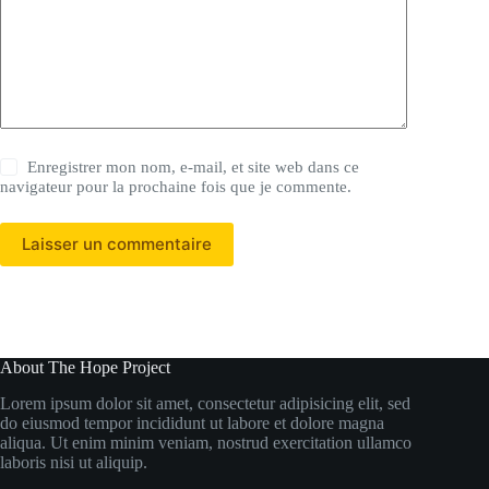
Enregistrer mon nom, e-mail, et site web dans ce
navigateur pour la prochaine fois que je commente.
Laisser un commentaire
About The Hope Project
Lorem ipsum dolor sit amet, consectetur adipisicing elit, sed
do eiusmod tempor incididunt ut labore et dolore magna
aliqua. Ut enim minim veniam, nostrud exercitation ullamco
laboris nisi ut aliquip.