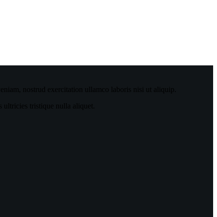
niam, nostrud exercitation ullamco laboris nisi ut aliquip.
tricies tristique nulla aliquet.