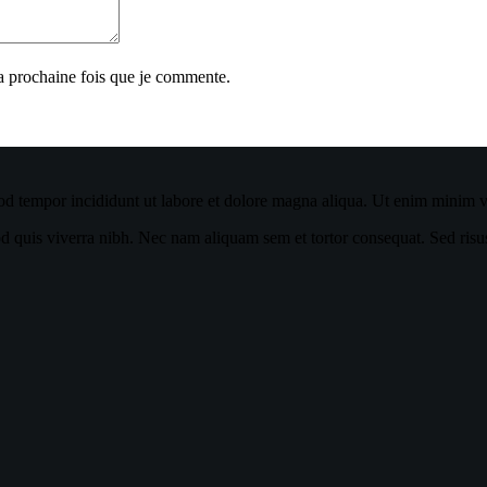
la prochaine fois que je commente.
od tempor incididunt ut labore et dolore magna aliqua. Ut enim minim ve
quis viverra nibh. Nec nam aliquam sem et tortor consequat. Sed risus ul