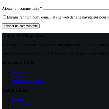
Ajouter un commentaire
*
Enregistrer mon nom, e-mail, et site web dans ce navigateur pour 
Laisser un commentaire
About The Hope Project
Lorem ipsum dolor sit amet, consectetur adipisicing elit, sed do eiusm
Turpis egestas sed tempus urna et. Egestas diam in arcu cursus euismod 
Important Links
Privacy Policy
Cookies Policy
Terms & Conditions
Useful Links
Introduction
Our Partners
About Us