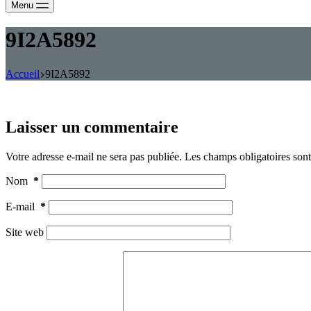
Menu
9I2A5892
Accueil
9I2A5892
Laisser un commentaire
Votre adresse e-mail ne sera pas publiée.
Les champs obligatoires son
Nom
*
E-mail
*
Site web