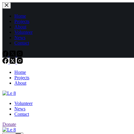
Passer
au
contenu
Home
Projects
About
Volunteer
News
Contact
Home
Projects
About
Volunteer
News
Contact
Donate